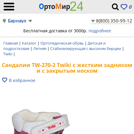
0
Барнаул
8(800) 350-99-12
Бесплатная доставка от 3000р.
подробнее
Главная
|
Каталог
|
Ортопедическая обувь
|
Детская и
подростковая
|
Летняя
|
Стабилизирующая с высоким берцем
|
Twiki
|
Сандалии TW-270-2 Twiki с жестким задником
и с закрытым носком
В избранное