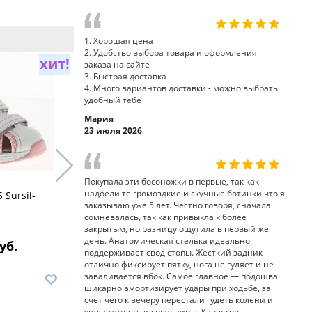
1. Хорошая цена
2. Удобство выбора товара и оформления
хит!
заказа на сайте
3. Быстрая доставка
4. Много вариантов доставки - можно выбрать
удобный тебе
Мария
23 июля 2026
Покупала эти босоножки в первые, так как
надоели те громоздкие и скучные ботинки что я
 Sursil-
босоножки тутор 23-230
босоножки
заказываю уже 5 лет. Честно говоря, сначала
Sursil-Ortho
Ortho
сомневалась, так как привыкла к более
закрытым, но разницу ощутила в первый же
день. Анатомическая стелька идеально
уб.
9 120 руб.
8
поддерживает свод стопы. Жесткий задник
отлично фиксирует пятку, нога не гуляет и не
заваливается вбок. Самое главное — подошва
В корзину
В корз
шикарно амортизирует удары при ходьбе, за
счет чего к вечеру перестали гудеть колени и
ушла тяжесть из поясницы. Качество