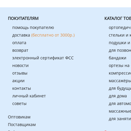
ПОКУПАТЕЛЯМ
КАТАЛОГ ТО
помощь покупателю
ортопедич
доставка
(бесплатно от 3000р.)
стельки и
оплата
подушки и
возврат
для позво
электронный сертификат ФСС
бандажи
новости
ортезы на
отзывы
компресси
акции
массажёры
контакты
для будущ
личный кабинет
для дома
советы
для автом
массажные
Оптовикам
для занят
Поставщикам