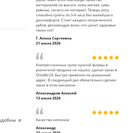
материалов на высоте: кожа мягкая, швы
ровные, ничего не натирает. Теперь могу
спокойно гулять по 3-4 часа без малейшего
дискомфорта. Стоит каждого потраченного
рубля, рекомендую всем, кто ценит здоровье
своих ног!
Г. Алика Сергеевна
21 июля 2026
Компрессионных чулок нужной фирмы в
розничной продаже не нашёл, сделал заказ в
OrtoMir24. Быстро привезли на указанный
адрес. В следующий раз обязательно сделаю
заказ в этом магазине.
Александров Алексей
13 июля 2026
 удобны в
Качество неплохое
Александр
23 июня 2026