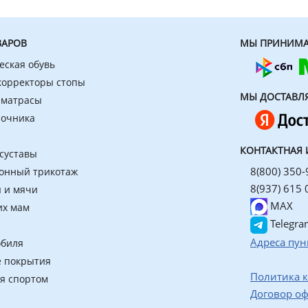
ВАРОВ
МЫ ПРИНИМА
еская обувь
 корректоры стопы
МЫ ДОСТАВЛ
 матрасы
ночника
КОНТАКТНАЯ
 суставы
8(800) 350-
онный трикотаж
8(937) 615 
 и мячи
MAX
их мам
Telegra
Адреса пун
обиля
 покрытия
Политика 
ия спортом
Договор о