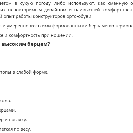
летом в сухую погоду, либо используют, как сменную 
угих неповторимым дизайном и наивысшей комфортность
й опыт работы конструкторов орто-обуви.
а и умеренно жесткими формованными берцами из термопл
ке и комфортность при ношении.
с высоким берцем?
стопы в слабой форме.
кожа.
ерцами.
р и посадку.
егкая по весу.