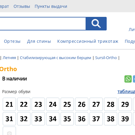
врат
Отзывы
Пункты выдачи
Ли
Ортезы
Для спины
Компрессионный трикотаж
Под
|
Летняя
|
Стабилизирующая с высоким берцем
|
Sursil-Ortho
|
-Ortho
В наличии
таблиц
Размер обуви