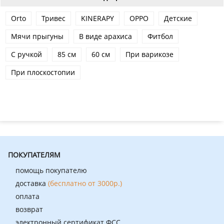
Orto
Тривес
KINERAPY
OPPO
Детские
Мячи прыгуны
В виде арахиса
Фитбол
С ручкой
85 см
60 см
При варикозе
При плоскостопии
ПОКУПАТЕЛЯМ
помощь покупателю
доставка
(бесплатно от 3000р.)
оплата
возврат
электронный сертификат ФСС