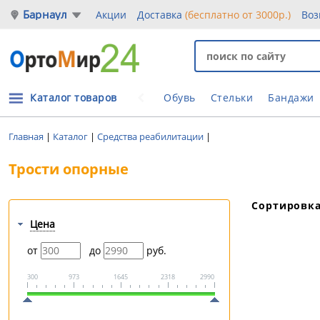
Барнаул
Акции
Доставка
(бесплатно от 3000р.)
Воз
Каталог товаров
Обувь
Стельки
Бандажи
Главная
|
Каталог
|
Средства реабилитации
|
Трости опорные
Сортировк
Цена
от
до
руб.
300
973
1645
2318
2990