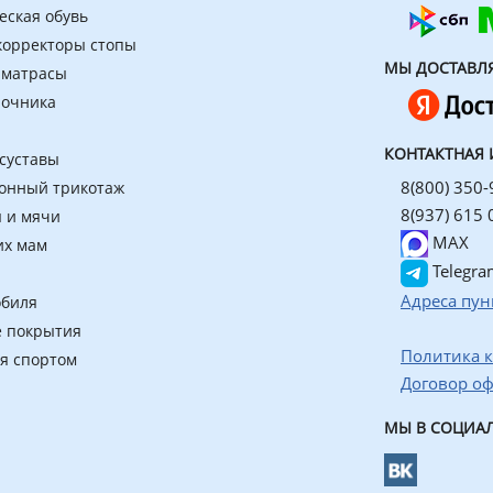
еская обувь
 корректоры стопы
МЫ ДОСТАВЛ
 матрасы
ночника
КОНТАКТНАЯ
 суставы
8(800) 350-
онный трикотаж
8(937) 615 
 и мячи
MAX
их мам
Telegra
Адреса пун
обиля
 покрытия
Политика 
ия спортом
Договор о
МЫ В СОЦИАЛ