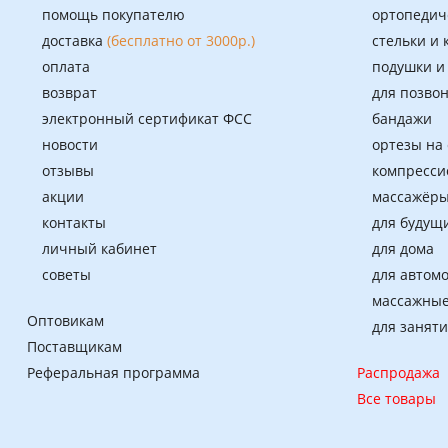
помощь покупателю
ортопедич
доставка
(бесплатно от 3000р.)
стельки и
оплата
подушки и
возврат
для позво
электронный сертификат ФСС
бандажи
новости
ортезы на
отзывы
компресси
акции
массажёры
контакты
для будущ
личный кабинет
для дома
советы
для автом
массажные
Оптовикам
для занят
Поставщикам
Реферальная программа
Распродажа
Все товары