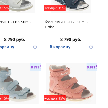
а 15%
+скидка 15%
жки 15-110S Sursil-
босоножки 15-112S Sursil-
Ortho
8 790 руб.
8 790 руб.
корзину
В корзину
хит!
хит!
а 15%
+скидка 15%