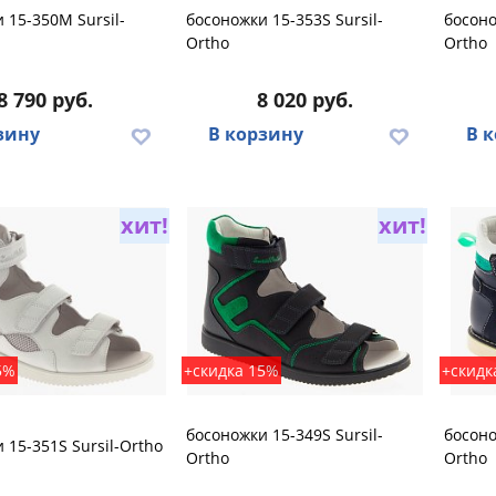
 15-350M Sursil-
босоножки 15-353S Sursil-
босоно
Ortho
Ortho
8 790 руб.
8 020 руб.
зину
В корзину
В 
хит!
хит!
5%
+скидка 15%
+скидк
босоножки 15-349S Sursil-
босоно
 15-351S Sursil-Ortho
Ortho
Ortho