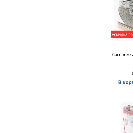
+скидка 1
босоножки
В кор