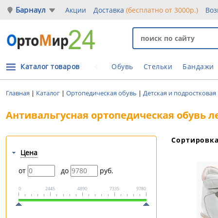
Барнаул
Акции
Доставка
(бесплатно от 3000р.)
Воз
Каталог товаров
Обувь
Стельки
Бандажи
Главная
|
Каталог
|
Ортопедическая обувь
|
Детская и подростковая
Антивальгусная ортопедическая обувь л
Сортировк
Цена
от
до
руб.
0
2445
4890
7335
9780