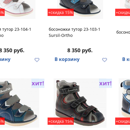
5%
+скидка 15%
+скидк
 тутор 23-104-1
босоножки тутор 23-103-1
босоно
ho
Sursil-Ortho
8 350 руб.
8 350 руб.
зину
В корзину
В 
хит!
хит!
5%
+скидка 15%
+скидк