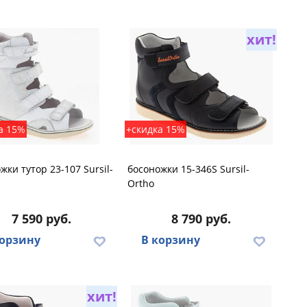
хит!
а 15%
+скидка 15%
жки тутор 23-107 Sursil-
босоножки 15-346S Sursil-
Ortho
7 590 руб.
8 790 руб.
корзину
В корзину
хит!