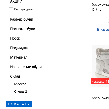
АКЦИИ
босоножки
Распродажа
Ortho
Размер обуви
Полнота обуви
В кор
Носок
Подкладка
Материал
Назначение обуви
Склад
+скидка 1
Москва
Склад-2
босоножки