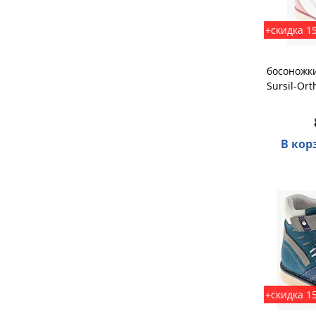
+скидка 1
босоножки
Sursil-Ort
В кор
+скидка 1