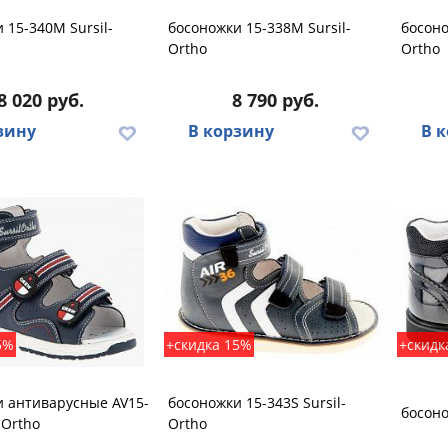
 15-340M Sursil-
босоножки 15-338M Sursil-
босоно
Ortho
Ortho
8 020 руб.
8 790 руб.
зину
В корзину
В 
5%
+скидка 15%
+скидк
и антиварусные AV15-
босоножки 15-343S Sursil-
босоно
-Ortho
Ortho