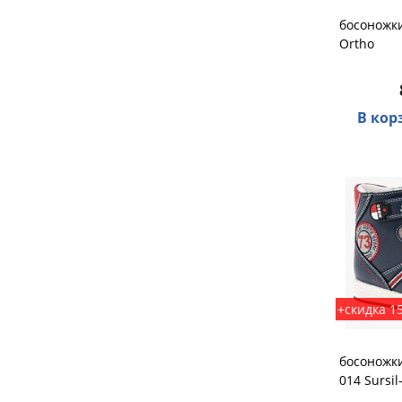
босоножки
Ortho
В кор
+скидка 1
босоножк
014 Sursil