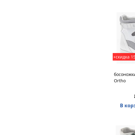
+скидка 1
босоножки
Ortho
В кор