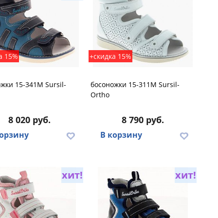
а 15%
+скидка 15%
жки 15-341M Sursil-
босоножки 15-311M Sursil-
Ortho
8 020 руб.
8 790 руб.
корзину
В корзину
хит!
хит!