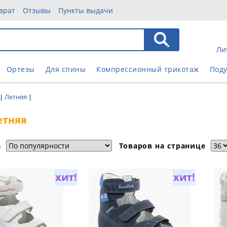
врат
Отзывы
Пункты выдачи
Ли
Ортезы
Для спины
Компрессионный трикотаж
Под
|
Летняя
|
етняя
а
Товаров на странице
хит!
хит!