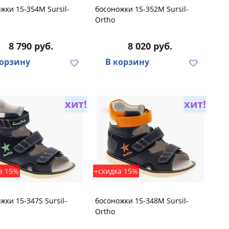
жки 15-354M Sursil-
босоножки 15-352M Sursil-
Ortho
8 790 руб.
8 020 руб.
корзину
В корзину
хит!
хит!
а 15%
+скидка 15%
жки 15-347S Sursil-
босоножки 15-348M Sursil-
Ortho