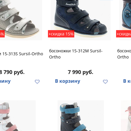
5%
+скидка 15%
+скидк
босоножки 15-312M Sursil-
босоно
 15-313S Sursil-Ortho
Ortho
Ortho
8 790 руб.
7 990 руб.
зину
В корзину
В 