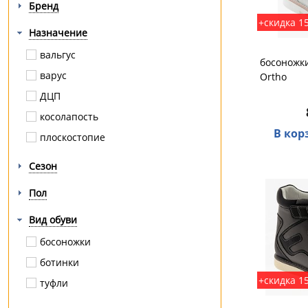
Бренд
+скидка 1
Назначение
вальгус
босоножки
варус
Ortho
ДЦП
косолапость
В кор
плоскостопие
Сезон
Пол
Вид обуви
босоножки
ботинки
+скидка 1
туфли