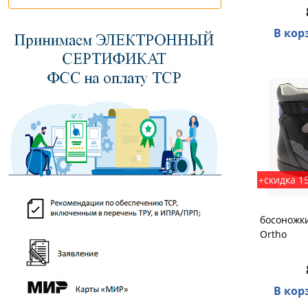
В кор
+скидка 1
босоножки
Ortho
В кор