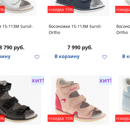
5%
+скидка 15%
+скидк
 15-113M Sursil-
босоножки 15-113M Sursil-
босоно
Ortho
Ortho
8 790 руб.
7 990 руб.
зину
В корзину
В 
хит!
хит!
5%
+скидка 15%
+скидк