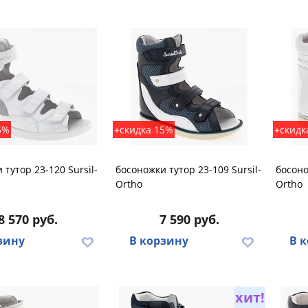
5%
+скидка 15%
+скидк
 тутор 23-120 Sursil-
босоножки тутор 23-109 Sursil-
босоно
Ortho
Ortho
8 570 руб.
7 590 руб.
зину
В корзину
В 
хит!