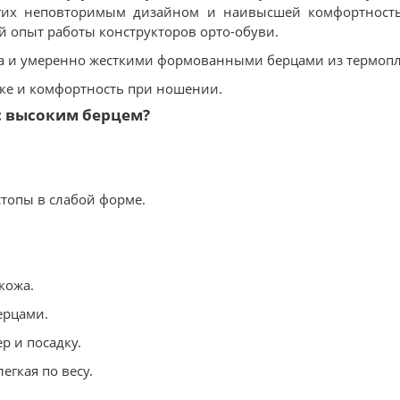
угих неповторимым дизайном и наивысшей комфортность
й опыт работы конструкторов орто-обуви.
а и умеренно жесткими формованными берцами из термопл
жке и комфортность при ношении.
с высоким берцем?
стопы в слабой форме.
кожа.
ерцами.
р и посадку.
егкая по весу.
.