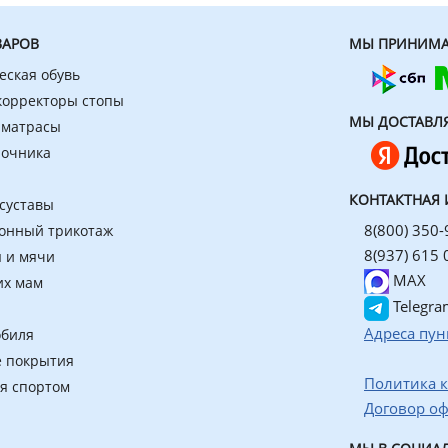
ВАРОВ
МЫ ПРИНИМА
еская обувь
 корректоры стопы
МЫ ДОСТАВЛ
 матрасы
ночника
КОНТАКТНАЯ
 суставы
8(800) 350-
онный трикотаж
8(937) 615 
 и мячи
MAX
их мам
Telegra
Адреса пун
обиля
 покрытия
Политика 
ия спортом
Договор о