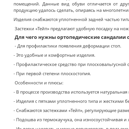
помещений. Данные вид обуви отличается от др
продукцию удалось сделать, опираясь на многолетни
Изделия снабжаются уплотненной задней частью тип
Застежки «Тейп» предлагают удобную посадку на но
Для чего нужны ортопедические сандалии 
- Для профилактики появления деформации стоп.
- Это удобные и комфортные изделия.
- Профилактическое средство при плосковальгусной 
- При первой степени плоскостопия.
Особенности и плюсы:
- В процессе производства используется натуральная 
- Изделия с пятками уплотненного типа и жесткими б
- Снабжаются застежками «Тейп», регулирующие разме
- Подошва из термокаучука, она износоустойчивая и л
- Их легко надевать и можно регулировать в подъеме