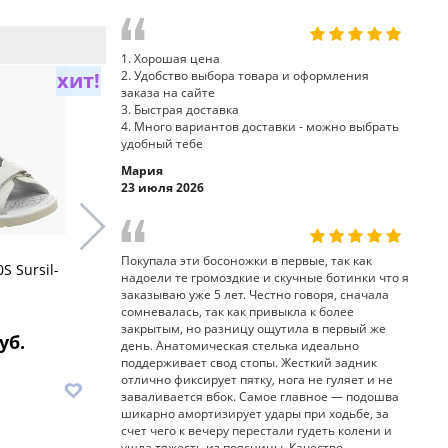
1. Хорошая цена
2. Удобство выбора товара и оформления
хит!
хит!
заказа на сайте
3. Быстрая доставка
4. Много вариантов доставки - можно выбрать
удобный тебе
Мария
23 июля 2026
Покупала эти босоножки в первые, так как
S Sursil-
босоножки 15-350M Sursil-
босоножки
надоели те громоздкие и скучные ботинки что я
Ortho
Ortho
заказываю уже 5 лет. Честно говоря, сначала
сомневалась, так как привыкла к более
закрытым, но разницу ощутила в первый же
уб.
8 790 руб.
7
день. Анатомическая стелька идеально
поддерживает свод стопы. Жесткий задник
отлично фиксирует пятку, нога не гуляет и не
В корзину
В корз
заваливается вбок. Самое главное — подошва
шикарно амортизирует удары при ходьбе, за
счет чего к вечеру перестали гудеть колени и
ушла тяжесть из поясницы. Качество