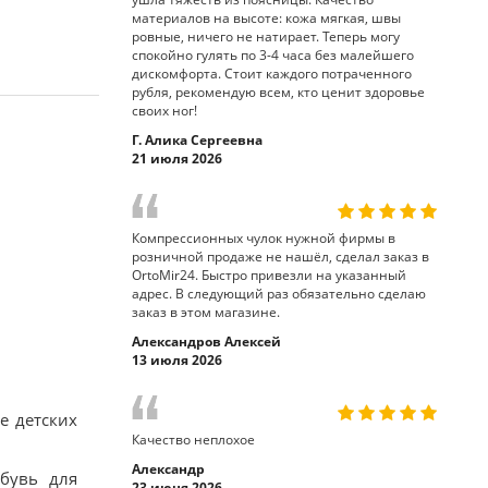
материалов на высоте: кожа мягкая, швы
ровные, ничего не натирает. Теперь могу
спокойно гулять по 3-4 часа без малейшего
дискомфорта. Стоит каждого потраченного
рубля, рекомендую всем, кто ценит здоровье
своих ног!
Г. Алика Сергеевна
21 июля 2026
Компрессионных чулок нужной фирмы в
розничной продаже не нашёл, сделал заказ в
OrtoMir24. Быстро привезли на указанный
адрес. В следующий раз обязательно сделаю
заказ в этом магазине.
Александров Алексей
13 июля 2026
е детских
Качество неплохое
Александр
обувь для
23 июня 2026