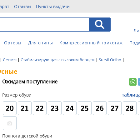
врат
Отзывы
Пункты выдачи
Ли
Ортезы
Для спины
Компрессионный трикотаж
Под
|
Летняя
|
Стабилизирующая с высоким берцем
|
Sursil-Ortho
|
гусные
Ожидаем поступление
таблиц
Размер обуви
Полнота детской обуви