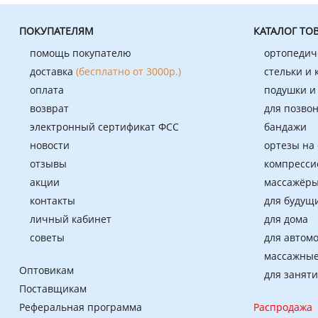
ПОКУПАТЕЛЯМ
КАТАЛОГ ТО
помощь покупателю
ортопедич
доставка
(бесплатно от 3000р.)
стельки и
оплата
подушки и
возврат
для позво
электронный сертификат ФСС
бандажи
новости
ортезы на
отзывы
компресси
акции
массажёры
контакты
для будущ
личный кабинет
для дома
советы
для автом
массажные
Оптовикам
для занят
Поставщикам
Реферальная программа
Распродажа