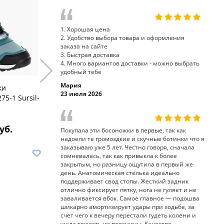
1. Хорошая цена
2. Удобство выбора товара и оформления
заказа на сайте
3. Быстрая доставка
4. Много вариантов доставки - можно выбрать
удобный тебе
Мария
ки
кроссовки полуботинки 65-
кроссовки
23 июля 2026
75-1 Sursil-
241 Sursil-Ortho
Sursil-Ort
уб.
8 340 руб.
7
Покупала эти босоножки в первые, так как
надоели те громоздкие и скучные ботинки что я
заказываю уже 5 лет. Честно говоря, сначала
В корзину
В корз
сомневалась, так как привыкла к более
закрытым, но разницу ощутила в первый же
день. Анатомическая стелька идеально
поддерживает свод стопы. Жесткий задник
отлично фиксирует пятку, нога не гуляет и не
заваливается вбок. Самое главное — подошва
шикарно амортизирует удары при ходьбе, за
счет чего к вечеру перестали гудеть колени и
ушла тяжесть из поясницы. Качество