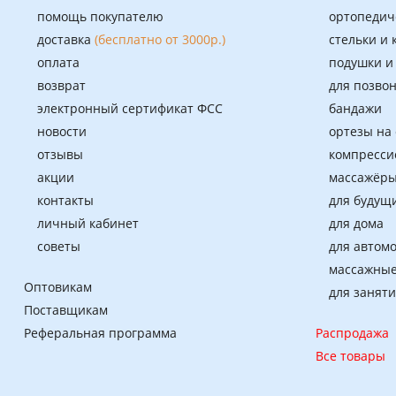
помощь покупателю
ортопедич
доставка
(бесплатно от 3000р.)
стельки и
оплата
подушки и
возврат
для позво
электронный сертификат ФСС
бандажи
новости
ортезы на
отзывы
компресси
акции
массажёры
контакты
для будущ
личный кабинет
для дома
советы
для автом
массажные
Оптовикам
для занят
Поставщикам
Реферальная программа
Распродажа
Все товары