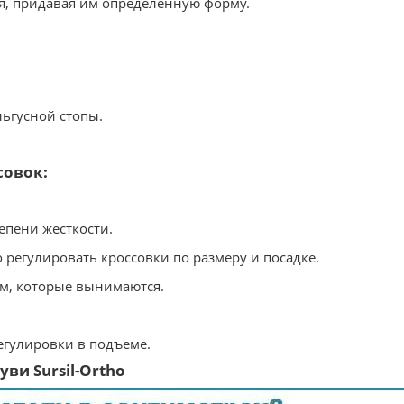
ия, придавая им определенную форму.
ьгусной стопы.
совок:
епени жесткости.
 регулировать кроссовки по размеру и посадке.
ом, которые вынимаются.
регулировки в подъеме.
ви Sursil-Ortho