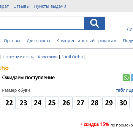
врат
Отзывы
Пункты выдачи
Ли
Ортезы
Для спины
Компрессионный трикотаж
Под
|
На весну и осень
|
Кроссовки
|
Sursil-Ortho
|
tho
Ожидаем поступление
таблиц
Размер обуви
+ скидка 15%
по промоко