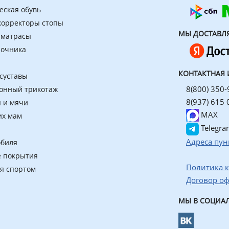
еская обувь
 корректоры стопы
МЫ ДОСТАВЛ
 матрасы
ночника
КОНТАКТНАЯ
 суставы
8(800) 350-
онный трикотаж
8(937) 615 
 и мячи
MAX
их мам
Telegra
Адреса пун
обиля
 покрытия
Политика 
ия спортом
Договор о
МЫ В СОЦИАЛ