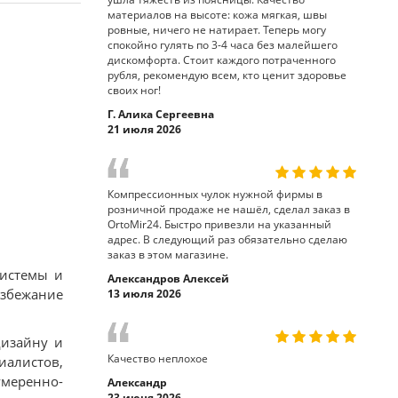
материалов на высоте: кожа мягкая, швы
ровные, ничего не натирает. Теперь могу
спокойно гулять по 3-4 часа без малейшего
дискомфорта. Стоит каждого потраченного
рубля, рекомендую всем, кто ценит здоровье
своих ног!
Г. Алика Сергеевна
21 июля 2026
Компрессионных чулок нужной фирмы в
розничной продаже не нашёл, сделал заказ в
OrtoMir24. Быстро привезли на указанный
адрес. В следующий раз обязательно сделаю
заказ в этом магазине.
системы и
Александров Алексей
избежание
13 июля 2026
дизайну и
Качество неплохое
иалистов,
умеренно-
Александр
23 июня 2026