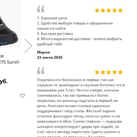
1. Хорошая цена
2. Удобство выбора товара и оформления
заказа на сайте
3. Быстрая доставка
4. Много вариантов доставки - можно выбрать
удобный тебе
Мария
ки
23 июля 2026
кроссовки 65-210-1 Sursil-
кроссовки
75 Sursil-
Ortho
283-2 Surs
Покупала эти босоножки в первые, так как
уб.
7 900 руб.
7
надоели те громоздкие и скучные ботинки что я
заказываю уже 5 лет. Честно говоря, сначала
В корзину
В корз
сомневалась, так как привыкла к более
закрытым, но разницу ощутила в первый же
день. Анатомическая стелька идеально
поддерживает свод стопы. Жесткий задник
отлично фиксирует пятку, нога не гуляет и не
заваливается вбок. Самое главное — подошва
шикарно амортизирует удары при ходьбе, за
счет чего к вечеру перестали гудеть колени и
ушла тяжесть из поясницы. Качество