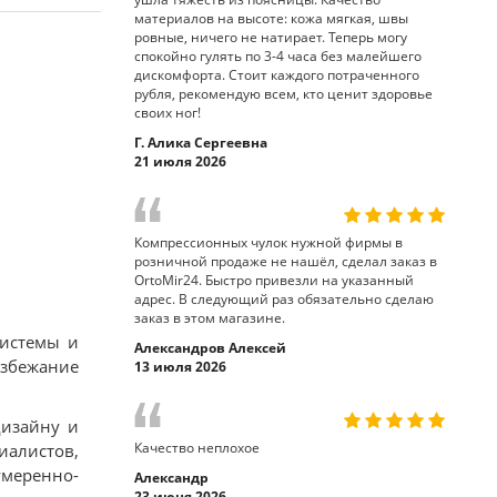
материалов на высоте: кожа мягкая, швы
ровные, ничего не натирает. Теперь могу
спокойно гулять по 3-4 часа без малейшего
дискомфорта. Стоит каждого потраченного
рубля, рекомендую всем, кто ценит здоровье
своих ног!
Г. Алика Сергеевна
21 июля 2026
Компрессионных чулок нужной фирмы в
розничной продаже не нашёл, сделал заказ в
OrtoMir24. Быстро привезли на указанный
адрес. В следующий раз обязательно сделаю
заказ в этом магазине.
системы и
Александров Алексей
избежание
13 июля 2026
дизайну и
Качество неплохое
иалистов,
умеренно-
Александр
23 июня 2026