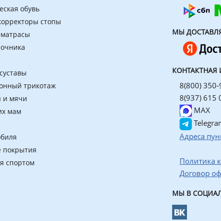
еская обувь
 корректоры стопы
МЫ ДОСТАВЛ
 матрасы
ночника
КОНТАКТНАЯ
 суставы
8(800) 350-
онный трикотаж
8(937) 615 
 и мячи
MAX
их мам
Telegra
Адреса пун
обиля
 покрытия
Политика 
ия спортом
Договор о
МЫ В СОЦИАЛ