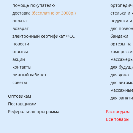
помощь покупателю
ортопедич
доставка
(бесплатно от 3000р.)
стельки и
оплата
подушки и
возврат
для позво
электронный сертификат ФСС
бандажи
новости
ортезы на
отзывы
компресси
акции
массажёры
контакты
для будущ
личный кабинет
для дома
советы
для автом
массажные
Оптовикам
для занят
Поставщикам
Реферальная программа
Распродажа
Все товары