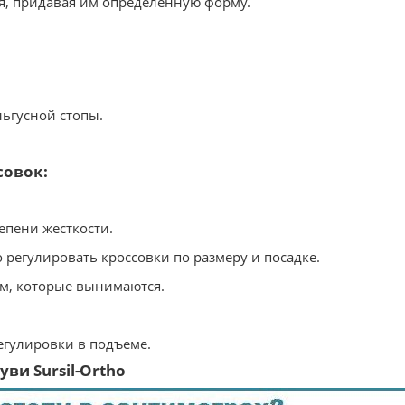
ия, придавая им определенную форму.
ьгусной стопы.
совок:
епени жесткости.
 регулировать кроссовки по размеру и посадке.
ом, которые вынимаются.
регулировки в подъеме.
ви Sursil-Ortho