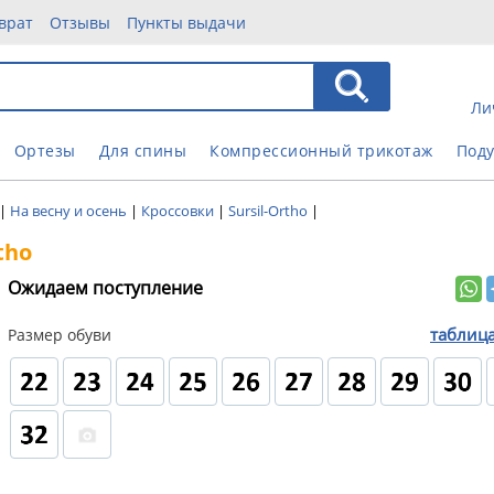
врат
Отзывы
Пункты выдачи
Ли
Ортезы
Для спины
Компрессионный трикотаж
Под
|
На весну и осень
|
Кроссовки
|
Sursil-Ortho
|
tho
Ожидаем поступление
таблиц
Размер обуви