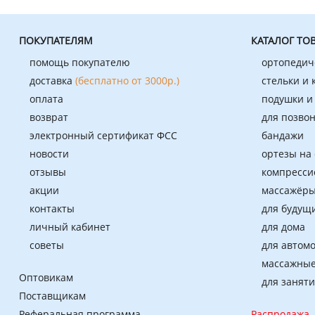
ПОКУПАТЕЛЯМ
КАТАЛОГ ТО
помощь покупателю
ортопедич
доставка
(бесплатно от 3000р.)
стельки и
оплата
подушки и
возврат
для позво
электронный сертификат ФСС
бандажи
новости
ортезы на
отзывы
компресси
акции
массажёры
контакты
для будущ
личный кабинет
для дома
советы
для автом
массажные
Оптовикам
для занят
Поставщикам
Реферальная программа
Распродажа