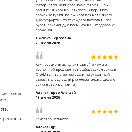
материалов на высоте: кожа мягкая, швы
ровные, ничего не натирает. Теперь могу
спокойно гулять по 3-4 часа без малейшего
дискомфорта. Стоит каждого потраченного
рубля, рекомендую всем, кто ценит здоровье
своих ног!
Г. Алика Сергеевна
21 июля 2026
Компрессионных чулок нужной фирмы в
розничной продаже не нашёл, сделал заказ в
OrtoMir24. Быстро привезли на указанный
адрес. В следующий раз обязательно сделаю
заказ в этом магазине.
Александров Алексей
при таком
13 июля 2026
орт.
ста.
нутреннюю
Качество неплохое
Александр
23 июня 2026