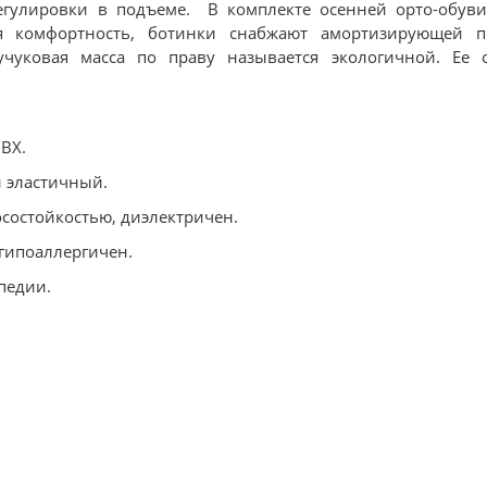
 регулировки в подъеме. В комплекте осенней орто-обув
я комфортность, ботинки снабжают амортизирующей п
учуковая масса по праву называется экологичной. Ее 
ВХ.
и эластичный.
осостойкостью, диэлектричен.
 гипоаллергичен.
педии.