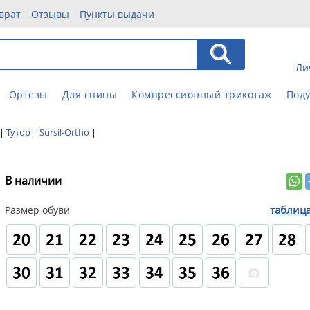
врат
Отзывы
Пункты выдачи
Ли
Ортезы
Для спины
Компрессионный трикотаж
Под
|
Тутор
|
Sursil-Ortho
|
В наличии
таблиц
Размер обуви