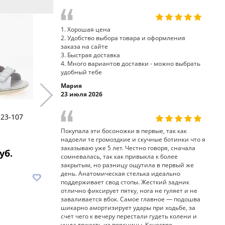
1. Хорошая цена
2. Удобство выбора товара и оформления
заказа на сайте
3. Быстрая доставка
4. Много вариантов доставки - можно выбрать
удобный тебе
Мария
23 июля 2026
 23-107
босоножки тутор 23-230
ботинки ту
Sursil-Ortho
Ortho
Покупала эти босоножки в первые, так как
надоели те громоздкие и скучные ботинки что я
заказываю уже 5 лет. Честно говоря, сначала
уб.
9 120 руб.
9
сомневалась, так как привыкла к более
закрытым, но разницу ощутила в первый же
день. Анатомическая стелька идеально
В корзину
В корз
поддерживает свод стопы. Жесткий задник
отлично фиксирует пятку, нога не гуляет и не
заваливается вбок. Самое главное — подошва
шикарно амортизирует удары при ходьбе, за
счет чего к вечеру перестали гудеть колени и
ушла тяжесть из поясницы. Качество