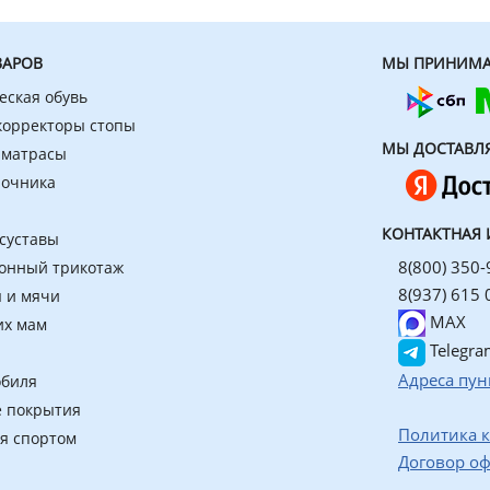
ВАРОВ
МЫ ПРИНИМА
еская обувь
 корректоры стопы
МЫ ДОСТАВЛ
 матрасы
ночника
КОНТАКТНАЯ
 суставы
8(800) 350-
онный трикотаж
8(937) 615 
 и мячи
MAX
их мам
Telegra
Адреса пун
обиля
 покрытия
Политика 
ия спортом
Договор о