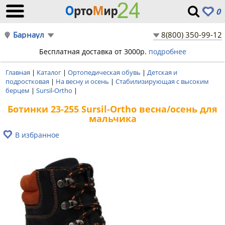
0
Барнаул
8(800) 350-99-12
Бесплатная доставка от 3000р.
подробнее
Главная
|
Каталог
|
Ортопедическая обувь
|
Детская и
подростковая
|
На весну и осень
|
Стабилизирующая с высоким
берцем
|
Sursil-Ortho
|
Ботинки 23-255 Sursil-Ortho весна/осень для
мальчика
В избранное