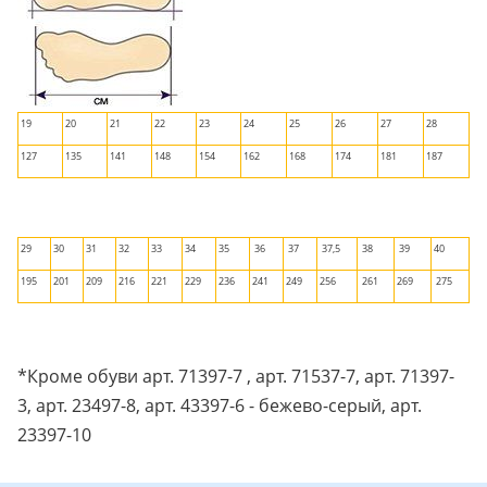
19
20
21
22
23
24
25
26
27
28
127
135
141
148
154
162
168
174
181
187
29
30
31
32
33
34
35
36
37
37,5
38
39
40
195
201
209
216
221
229
236
241
249
256
261
269
275
*Кроме обуви арт. 71397-7 , арт. 71537-7, арт. 71397-
3, арт. 23497-8, арт. 43397-6 - бежево-серый, арт.
23397-10