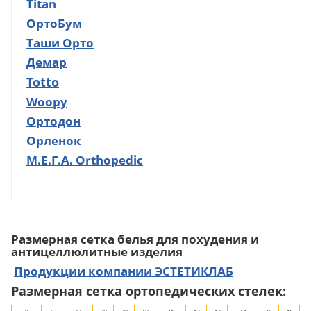
Titan
ОртоБум
Таши Орто
Демар
Totto
Woopy
Ортодон
Орленок
М.Е.Г.А. Orthopedic
Размерная сетка белья для похудения и
антицеллюлитные изделия
Продукции компании ЭСТЕТИКЛАБ
Размерная сетка ортопедических стелек: