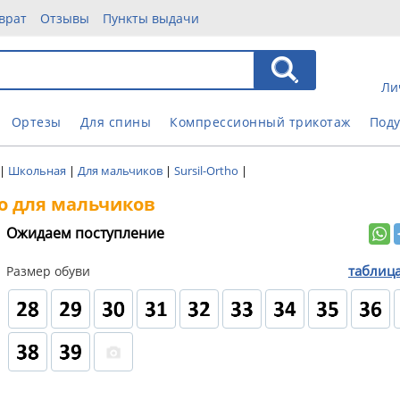
врат
Отзывы
Пункты выдачи
Ли
Ортезы
Для спины
Компрессионный трикотаж
Под
|
Школьная
|
Для мальчиков
|
Sursil-Ortho
|
ho для мальчиков
Ожидаем поступление
таблиц
Размер обуви