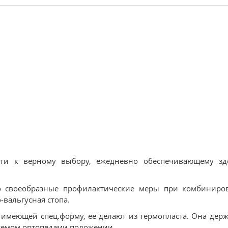
ести к верному выбору, ежедневно обеспечивающему зд
то своеобразные профилактические меры при комбиниро
-вальгусная стопа.
 имеющей спец.форму, ее делают из термопласта. Она дер
буемом ортопедами положении.