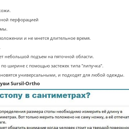
кожи.
льной перфорацией
рмы.
 положении и не мнется длительное время.
.
ет небольшой подъем на пяточной области.
ь по ширине с помощью застежек типа "липучка".
ановятся универсальными, и подходят для любой одежды.
ви Sursil-Ortho