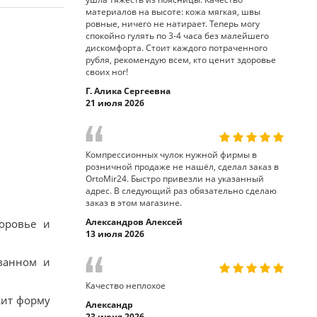
материалов на высоте: кожа мягкая, швы
ровные, ничего не натирает. Теперь могу
спокойно гулять по 3-4 часа без малейшего
дискомфорта. Стоит каждого потраченного
рубля, рекомендую всем, кто ценит здоровье
своих ног!
Г. Алика Сергеевна
21 июля 2026
Компрессионных чулок нужной фирмы в
розничной продаже не нашёл, сделал заказ в
OrtoMir24. Быстро привезли на указанный
адрес. В следующий раз обязательно сделаю
заказ в этом магазине.
Александров Алексей
оровье и
13 июля 2026
ванном и
Качество неплохое
жит форму
Александр
23 июня 2026