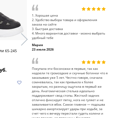
1. Хорошая цена
2. Удобство выбора товара и оформления
заказа на сайте
3. Быстрая доставка
4. Много вариантов доставки - можно выбрать
удобный тебе
Мария
23 июля 2026
ли 65-245
полуботин
туфли 33-402 Sursil-Ortho
Sursil-Ort
Покупала эти босоножки в первые, так как
уб.
4 990 руб.
8
надоели те громоздкие и скучные ботинки что я
заказываю уже 5 лет. Честно говоря, сначала
В корзину
В корз
сомневалась, так как привыкла к более
закрытым, но разницу ощутила в первый же
день. Анатомическая стелька идеально
поддерживает свод стопы. Жесткий задник
отлично фиксирует пятку, нога не гуляет и не
заваливается вбок. Самое главное — подошва
шикарно амортизирует удары при ходьбе, за
счет чего к вечеру перестали гудеть колени и
ушла тяжесть из поясницы. Качество