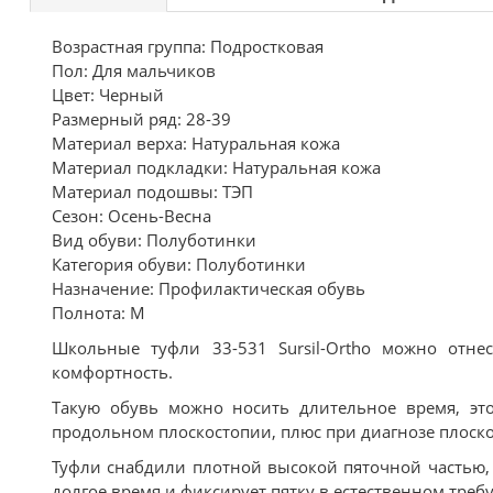
Возрастная группа: Подростковая
Пол: Для мальчиков
Цвет: Черный
Размерный ряд: 28-39
Материал верха: Натуральная кожа
Материал подкладки: Натуральная кожа
Материал подошвы: ТЭП
Сезон: Осень-Весна
Вид обуви: Полуботинки
Категория обуви: Полуботинки
Назначение: Профилактическая обувь
Полнота: M
Школьные туфли 33-531 Sursil-Ortho можно отн
комфортность.
Такую обувь можно носить длительное время, э
продольном плоскостопии, плюс при диагнозе плоско
Туфли снабдили плотной высокой пяточной частью,
долгое время и фиксирует пятку в естественном тре