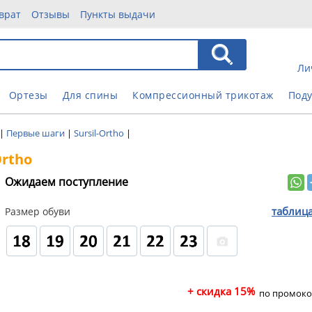
врат
Отзывы
Пункты выдачи
Ли
Ортезы
Для спины
Компрессионный трикотаж
Под
|
Первые шаги
|
Sursil-Ortho
|
Ortho
Ожидаем поступление
таблиц
Размер обуви
+ скидка 15%
по промоко