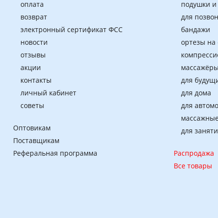
оплата
подушки и
возврат
для позво
электронный сертификат ФСС
бандажи
новости
ортезы на
отзывы
компресси
акции
массажёры
контакты
для будущ
личный кабинет
для дома
советы
для автом
массажные
Оптовикам
для занят
Поставщикам
Реферальная программа
Распродажа
Все товары