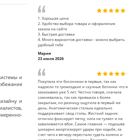
1. Хорошая цена
2. Удобство выбора товара и оформления
заказа на сайте
3. Быстрая доставка
4. Много вариантов доставки - можно выбрать
удобный тебе
Мария
23 июля 2026
системы и
Покупала эти босоножки в первые, так как
избежание
надоели те громоздкие и скучные ботинки что я
заказываю уже 5 лет. Честно говоря, сначала
сомневалась, так как привыкла к более
дизайну и
закрытым, но разницу ощутила в первый же
иалистов,
день. Анатомическая стелька идеально
поддерживает свод стопы. Жесткий задник
умеренно-
отлично фиксирует пятку, нога не гуляет и не
заваливается вбок. Самое главное — подошва
шикарно амортизирует удары при ходьбе, за
счет чего к вечеру перестали гудеть колени и
ушла тяжесть из поясницы. Качество