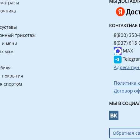
МЫ ДОСТАВЛ
 матрасы
ночника
КОНТАКТНАЯ
 суставы
8(800) 350-
онный трикотаж
8(937) 615 
 и мячи
MAX
их мам
Telegra
Адреса пун
обиля
 покрытия
Политика 
ия спортом
Договор о
МЫ В СОЦИАЛ
Обратная св