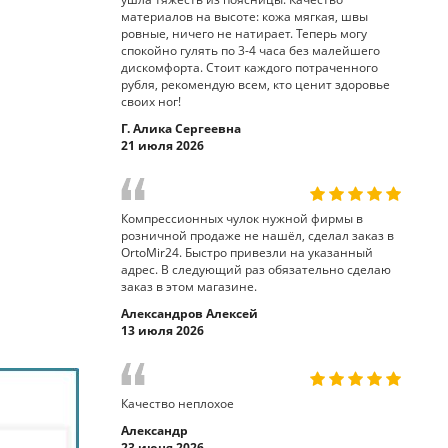
материалов на высоте: кожа мягкая, швы
ровные, ничего не натирает. Теперь могу
спокойно гулять по 3-4 часа без малейшего
дискомфорта. Стоит каждого потраченного
рубля, рекомендую всем, кто ценит здоровье
своих ног!
Г. Алика Сергеевна
21 июля 2026
Компрессионных чулок нужной фирмы в
розничной продаже не нашёл, сделал заказ в
OrtoMir24. Быстро привезли на указанный
адрес. В следующий раз обязательно сделаю
заказ в этом магазине.
Александров Алексей
13 июля 2026
Качество неплохое
Александр
23 июня 2026