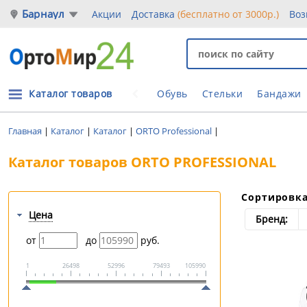
Барнаул
Акции
Доставка
(бесплатно от 3000р.)
Воз
Каталог товаров
Обувь
Стельки
Бандажи
Главная
|
Каталог
|
Каталог
|
ORTO Professional
|
Каталог товаров ORTO PROFESSIONAL
Сортировк
Цена
Бренд:
от
до
руб.
1
26498
52996
79493
105990