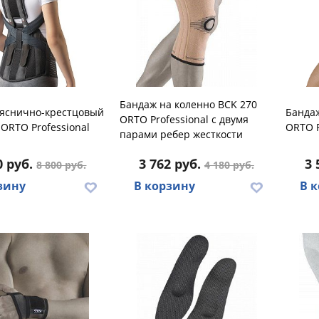
Бандаж на коленно BCK 270
ояснично-крестцовый
Бандаж
ORTO Professional с двумя
ORTO Professional
ORTO P
парами ребер жесткости
0 руб.
3 762 руб.
3 
8 800 руб.
4 180 руб.
зину
В корзину
В 