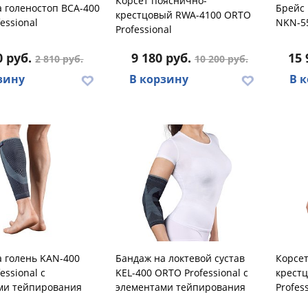
Корсет пояснично-
 голеностоп BCA-400
Брейс 
крестцовый RWA-4100 ORTO
essional
NKN-55
Professional
0 руб.
9 180 руб.
15 
2 810 руб.
10 200 руб.
зину
В корзину
В 
 голень KAN-400
Бандаж на локтевой сустав
Корсет
essional с
KEL-400 ORTO Professional с
крест
ми тейпирования
элементами тейпирования
Profes