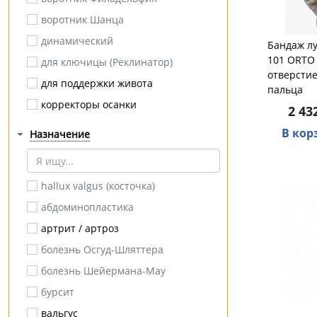
Luomma
воротник Шанца
ORTO Professional
динамический
Бандаж л
Otto Bock
101 ORTO 
для ключицы (Реклинатор)
отверсти
BRONIGEN
для поддержки живота
пальца
CEP (Medi)
корректоры осанки
2 43
DR.SURSIL
крестцовый
В кор
Назначение
Dunlastic
на брюшную стенку
ErgoPower
на грудную клетку
hallux valgus (косточка)
HEEL COMFORT
паховый
абдоминопластика
Idealista
повязка Дезо
артрит / артроз
ORTOMEDICA
пупочный
болезнь Осгуд-Шляттера
Дельта Терм
согревающий
болезнь Шейермана-Мау
Ляпко
стома
бурсит
ОРТОСИЛА
стоподержатель
вальгус
Тимбэ Продакшен
тутор