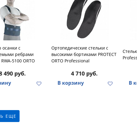
 осанки с
Ортопедические стельки с
Стель
емыми ребрами
высокими бортиками PROTECT
Profes
и RWA-5100 ORTO
ORTO Professional
8 490 руб.
4 710 руб.
зину
В корзину
В 
Ь ЕЩЕ