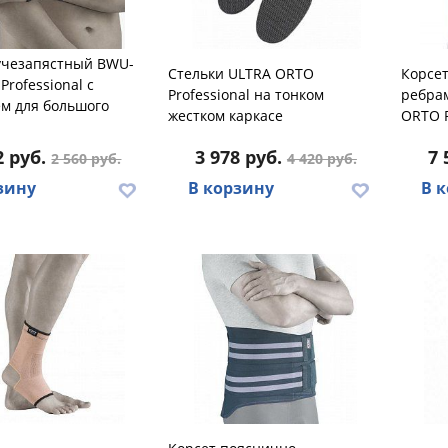
учезапястный BWU-
Стельки ULTRA ORTO
Корсет
Professional с
Professional на тонком
ребра
ем для большого
жестком каркасе
ORTO P
2 руб.
3 978 руб.
7 
2 560 руб.
4 420 руб.
зину
В корзину
В 