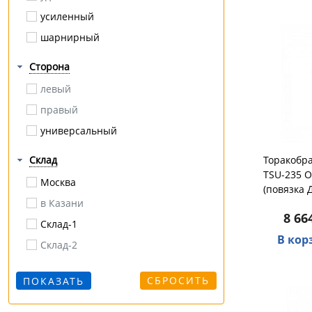
усиленный
плоскостопие продольное
шарнирный
полая стопа
протрузия
Сторона
радикулит
левый
разрыв / растяжение
правый
роды
универсальный
сколиоз
Склад
Торакобр
смещения позвонков
TSU-235 O
Москва
сутулость
(повязка 
в Казани
травмы
8 66
Склад-1
тромбоз
В кор
Склад-2
усталость
хронические заболевания вен
СБРОСИТЬ
шпора