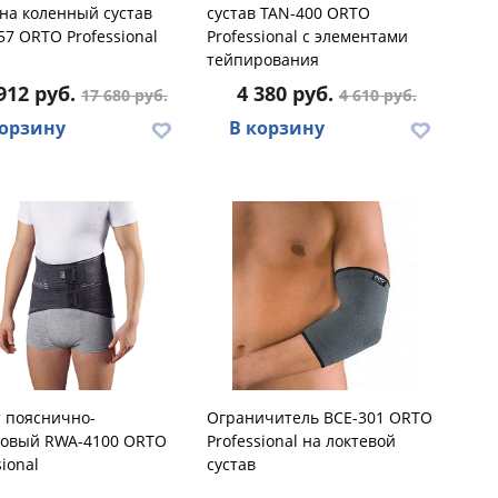
на коленный сустав
сустав TAN-400 ORTO
7 ORTO Professional
Professional с элементами
тейпирования
912 руб.
4 380 руб.
17 680 руб.
4 610 руб.
корзину
В корзину
 пояснично-
Ограничитель BCE-301 ORTO
цовый RWA-4100 ORTO
Professional на локтевой
sional
сустав