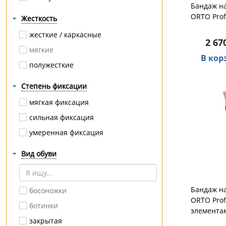
Бандаж на
варикоз
Ergoforce
эластичный
ORTO Prof
Жесткость
варус
Ergoforma
жесткие / каркасные
2 67
грыжа
Орто.Ник
мягкие
В кор
диабет
Comforma
полужесткие
ДЦП
ERGODYNAMIC
Степень фиксации
кесарева сечения
Orthoforma
мягкая фиксация
комбинированное плоскостопие
Fosta
сильная фиксация
компрессионный перелом
Эволайн
умеренная фиксация
косолапость
AACURAT
кривошея
ТОРГ лайнс
Вид обуви
лимфедема
Армед
липосакция
Hilberd
Бандаж на
босоножки
маммопластика
ORTO Prof
ботинки
мастэктомия
элемента
закрытая
межпозвоночная грыжа