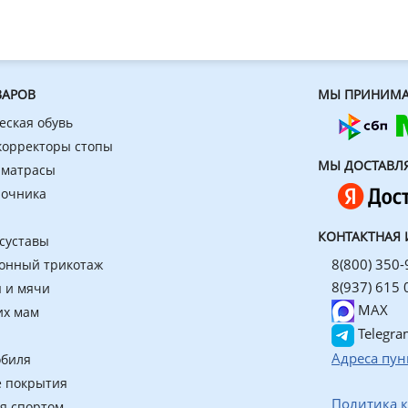
ВАРОВ
МЫ ПРИНИМА
еская обувь
 корректоры стопы
МЫ ДОСТАВЛ
 матрасы
ночника
КОНТАКТНАЯ
 суставы
8(800) 350-
онный трикотаж
8(937) 615 
 и мячи
MAX
их мам
Telegra
Адреса пун
обиля
 покрытия
Политика 
ия спортом