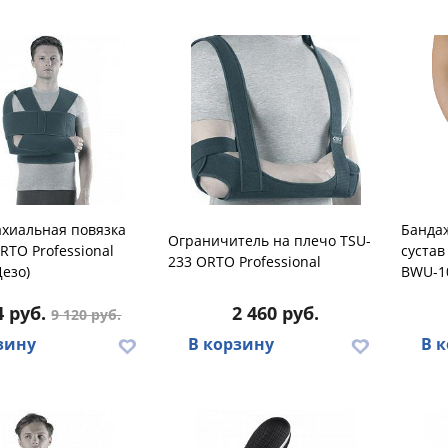
ахиальная повязка
Банда
Ограничитель на плечо TSU-
RTO Professional
сустав
233 ORTO Professional
Дезо)
BWU-10
4 руб.
2 460 руб.
9 120 руб.
зину
В корзину
В 