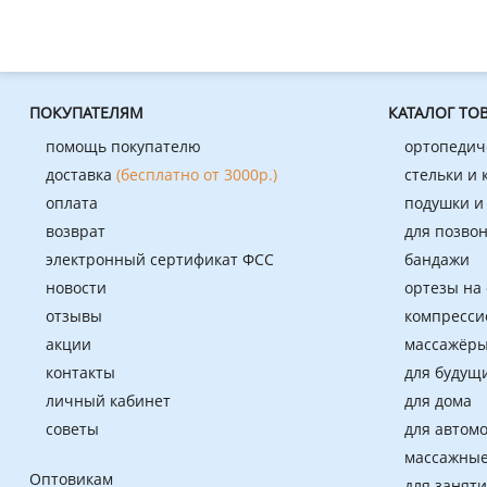
ПОКУПАТЕЛЯМ
КАТАЛОГ ТО
помощь покупателю
ортопедич
доставка
(бесплатно от 3000р.)
стельки и
оплата
подушки и
возврат
для позво
электронный сертификат ФСС
бандажи
новости
ортезы на
отзывы
компресси
акции
массажёры
контакты
для будущ
личный кабинет
для дома
советы
для автом
массажные
Оптовикам
для занят