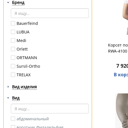
Бренд
Bauerfeind
LUBUA
Medi
Корсет п
Orlett
RWA-4100 
ORTMANN
7 92
Sursil-Ortho
В кор
TRELAX
VENOTEKS
Вид изделия
GOODSLEEP
Вид
KINERAPY
OPPO Medical
Orto
абдоминальный
Экотен
воротник Филадельфия