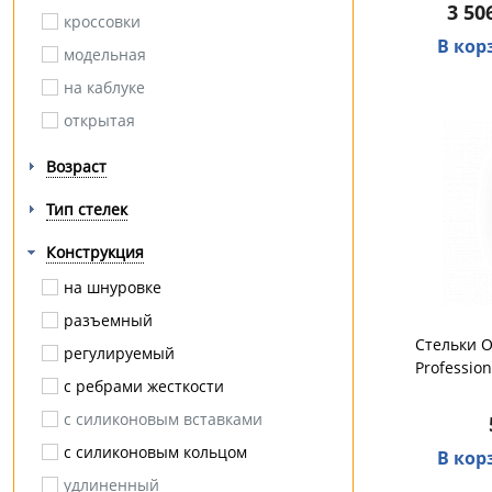
3 50
кроссовки
миозит
В кор
модельная
мозоли / натоптыши
на каблуке
на полную ногу
открытая
на протез
полуботинки
невралгия
Возраст
полусапожки
нестабильность
Тип стелек
сабо
операция
Конструкция
сапоги
опущение внутренних органов
тапочки
на шнуровке
остеопороз
туфли
разъемный
остеохондроз
Стельки 
регулируемый
паралич
Professio
с ребрами жесткости
паховая грыжа
с силиконовым вставками
перелом
с силиконовым кольцом
В кор
плоскостопие
удлиненный
плоскостопие поперечное