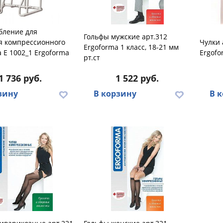
бление для
Гольфы мужские арт.312
я компрессионного
Чулки 
Ergoforma 1 класс, 18-21 мм
 E 1002_1 Ergoforma
Ergofo
рт.ст
1 736 руб.
1 522 руб.
зину
В корзину
В 