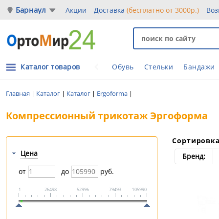
Барнаул
Акции
Доставка
(бесплатно от 3000р.)
Воз
Каталог товаров
Обувь
Стельки
Бандажи
Главная
|
Каталог
|
Каталог
|
Ergoforma
|
Компрессионный трикотаж Эргоформа
Сортировк
Цена
Бренд:
от
до
руб.
1
26498
52996
79493
105990