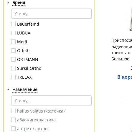
Бренд
Bauerfeind
LUBUA
Приспосо
Medi
надевани
Orlett
трикотажа
Большое
ORTMANN
Sursil-Ortho
В кор
TRELAX
VENOTEKS
Назначение
GOODSLEEP
KINERAPY
hallux valgus (косточка)
OPPO Medical
абдоминопластика
Orto
артрит / артроз
Экотен