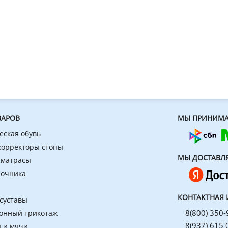
ВАРОВ
МЫ ПРИНИМА
еская обувь
 корректоры стопы
МЫ ДОСТАВЛ
 матрасы
ночника
КОНТАКТНАЯ
 суставы
8(800) 350-
онный трикотаж
8(937) 615 
 и мячи