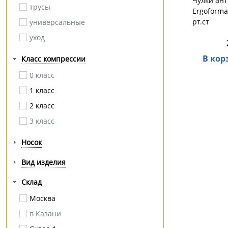
Чулки ант
трусы
липосакция
Ergoforma
Ergoforce
рт.ст
универсальные
маммопластика
Ergoforma
уход
мастэктомия
Орто.Ник
межпозвоночная грыжа
В кор
Класс компрессии
Comforma
миозит
ERGODYNAMIC
0 класс
мозоли / натоптыши
Orthoforma
1 класс
на полную ногу
Fosta
2 класс
на протез
Эволайн
3 класс
невралгия
AACURAT
Носок
нестабильность
ТОРГ лайнс
Вид изделия
операция
Армед
опущение внутренних органов
Hilberd
Склад
остеопороз
Москва
остеохондроз
в Казани
паралич