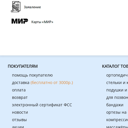
усталость
хронические заболевания вен
шпора
ПОКУПАТЕЛЯМ
КАТАЛОГ ТО
помощь покупателю
ортопедич
доставка
(бесплатно от 3000р.)
стельки и
оплата
подушки и
возврат
для позво
электронный сертификат ФСС
бандажи
новости
ортезы на
отзывы
компресси
акции
массажёры