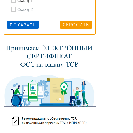
Склад-1
паховая грыжа
Склад-2
перелом
плоскостопие
СБРОСИТЬ
плоскостопие поперечное
плоскостопие продольное
полая стопа
протрузия
радикулит
разрыв / растяжение
роды
сколиоз
смещения позвонков
сутулость
травмы
тромбоз