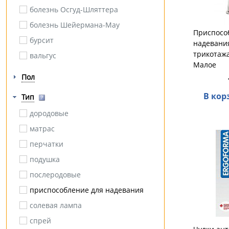
болезнь Осгуд-Шляттера
Luomma
болезнь Шейермана-Мау
ORTO Professional
Приспосо
бурсит
Otto Bock
надевани
трикотажа
вальгус
BRONIGEN
Малое
варикоз
CEP (Medi)
Пол
варус
DR.SURSIL
В кор
Тип
грыжа
Dunlastic
дородовые
диабет
ErgoPower
матрас
ДЦП
HEEL COMFORT
перчатки
кесарева сечения
Idealista
подушка
комбинированное плоскостопие
ORTOMEDICA
послеродовые
компрессионный перелом
Дельта Терм
приспособление для надевания
косолапость
Ляпко
солевая лампа
кривошея
ОРТОСИЛА
спрей
лимфедема
Тимбэ Продакшен