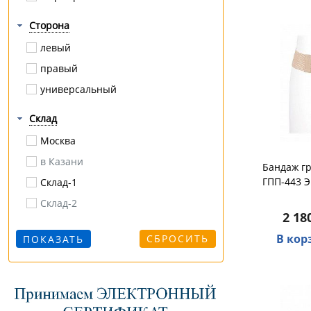
полая стопа
Сторона
протрузия
левый
радикулит
правый
разрыв / растяжение
универсальный
роды
сколиоз
Склад
смещения позвонков
Москва
сутулость
в Казани
Бандаж г
травмы
ГПП-443 Э
Склад-1
тромбоз
Склад-2
2 18
усталость
В кор
СБРОСИТЬ
хронические заболевания вен
шпора