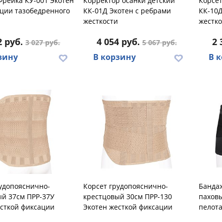
Фрейка КУ-001 Экотен
Корректор осанки детский
Корсет
ации тазобедренного
КК-01Д Экотен с ребрами
КК-10Д
жесткости
жестко
2 руб.
4 054 руб.
2 
3 027 руб.
5 067 руб.
зину
В корзину
В 
удопояснично-
Корсет грудопояснично-
Бандаж
ый 37см ПРР-37У
крестцовый 30см ПРР-130
паховы
есткой фиксации
Экотен жесткой фиксации
пелот