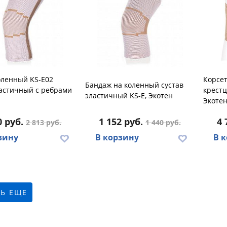
оленный KS-E02
Корсет
Бандаж на коленный сустав
ластичный с ребрами
крестц
эластичный KS-E, Экотен
Экотен
0 руб.
1 152 руб.
4 
2 813 руб.
1 440 руб.
зину
В корзину
В 
Ь ЕЩЕ