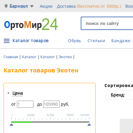
Барнаул
Акции
Доставка
(бесплатно от 3000р.)
Воз
Каталог товаров
Обувь
Стельки
Бандажи
Главная
|
Каталог
|
Каталог
|
Экотен
|
Каталог товаров Экотен
Сортировк
Цена
Бренд:
от
до
руб.
1
26498
52996
79493
105990