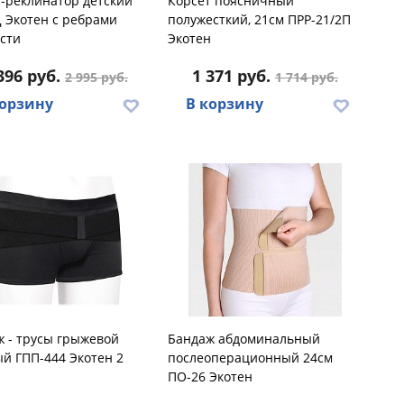
-реклинатор детский
Корсет поясничный
 Экотен с ребрами
полужесткий, 21см ПРР-21/2П
сти
Экотен
396 руб.
1 371 руб.
2 995 руб.
1 714 руб.
корзину
В корзину
 - трусы грыжевой
Бандаж абдоминальный
й ГПП-444 Экотен 2
послеоперационный 24см
а
ПО-26 Экотен