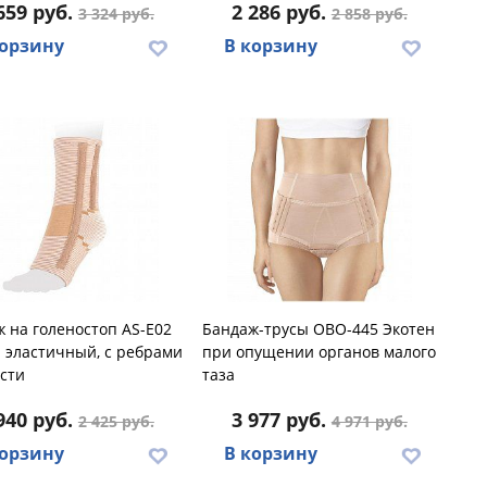
659 руб.
2 286 руб.
3 324 руб.
2 858 руб.
корзину
В корзину
 на голеностоп AS-E02
Бандаж-трусы ОВО-445 Экотен
 эластичный, с ребрами
при опущении органов малого
сти
таза
940 руб.
3 977 руб.
2 425 руб.
4 971 руб.
корзину
В корзину