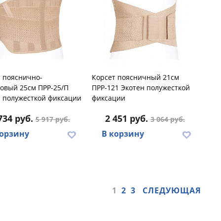
 пояснично-
Корсет поясничный 21см
овый 25см ПРР-25/П
ПРР-121 Экотен полужесткой
 полужесткой фиксации
фиксации
734 руб.
2 451 руб.
5 917 руб.
3 064 руб.
корзину
В корзину
1
2
3
СЛЕДУЮЩАЯ