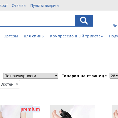
врат
Отзывы
Пункты выдачи
Ли
Ортезы
Для спины
Компрессионный трикотаж
Под
а
Товаров на странице
Экотен
premium