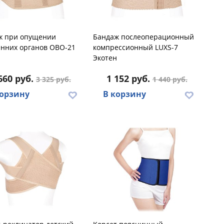
ж при опущении
Бандаж послеоперационный
енних органов ОВО-21
компрессионный LUXS-7
н
Экотен
660 руб.
1 152 руб.
3 325 руб.
1 440 руб.
корзину
В корзину