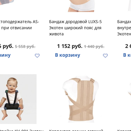
стоподержатель AS-
Бандаж дородовой LUXS-5
Банда
н при отвисании
Экотен широкий пояс для
внутр
живота
Экоте
6 руб.
1 152 руб.
2 
5 558 руб.
1 440 руб.
зину
В корзину
В 