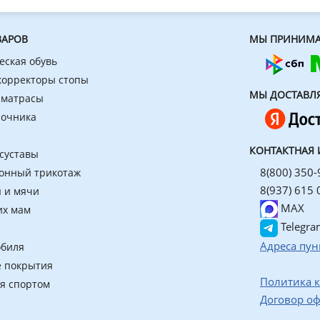
ВАРОВ
МЫ ПРИНИМА
еская обувь
 корректоры стопы
МЫ ДОСТАВЛ
 матрасы
ночника
КОНТАКТНАЯ
 суставы
8(800) 350-
онный трикотаж
8(937) 615 
 и мячи
MAX
их мам
Telegra
Адреса пун
обиля
 покрытия
Политика 
ия спортом
Договор о