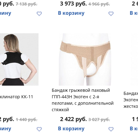
0 руб.
3 973 руб.
2 
7 138 руб.
4 966 руб.
зину
В корзину
В 
Бандаж грыжевой паховый
Бандаж
клинатор КК-11
ГПП-443Н Экотен с 2-я
Экотен
пелотами, с дополнительной
жестко
стяжкой
2 руб.
2 422 руб.
1 
1 440 руб.
3 027 руб.
зину
В корзину
В 