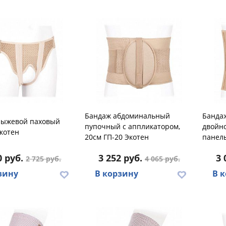
Бандаж абдоминальный
Банда
рыжевой паховый
пупочный с аппликатором,
двойн
котен
20см ГП-20 Экотен
панель
0 руб.
3 252 руб.
3 
2 725 руб.
4 065 руб.
зину
В корзину
В 