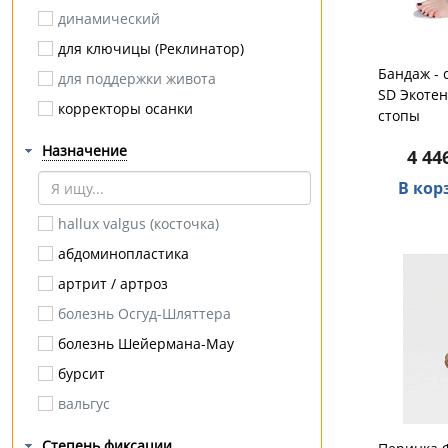
динамический
Luomma
для ключицы (Реклинатор)
ORTO Professional
Бандаж - 
для поддержки живота
Otto Bock
SD Экоте
корректоры осанки
BRONIGEN
стопы
крестцовый
CEP (Medi)
Назначение
4 44
на брюшную стенку
DR.SURSIL
В кор
на грудную клетку
Dunlastic
hallux valgus (косточка)
паховый
ErgoPower
абдоминопластика
повязка Дезо
HEEL COMFORT
артрит / артроз
пупочный
Idealista
болезнь Осгуд-Шляттера
согревающий
ORTOMEDICA
болезнь Шейермана-Мау
стома
Дельта Терм
бурсит
стоподержатель
Ляпко
вальгус
тутор
ОРТОСИЛА
варикоз
эластичный
Тимбэ Продакшен
Степень фиксации