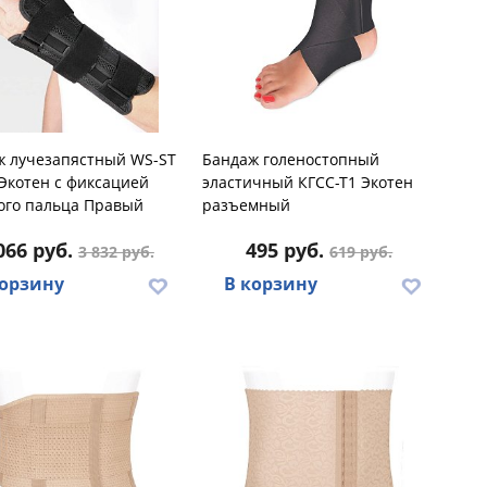
ж лучезапястный WS-ST
Бандаж голеностопный
Экотен с фиксацией
эластичный КГСС-Т1 Экотен
ого пальца Правый
разъемный
066 руб.
495 руб.
3 832 руб.
619 руб.
корзину
В корзину