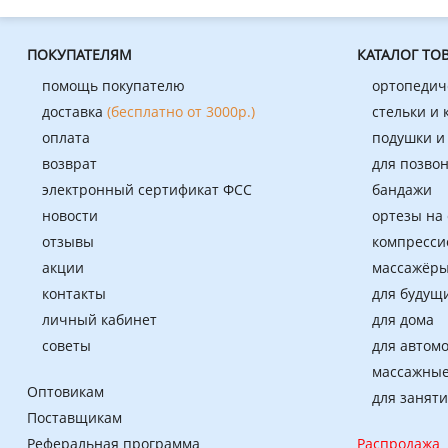
ПОКУПАТЕЛЯМ
КАТАЛОГ ТО
помощь покупателю
ортопедич
доставка
(бесплатно от 3000р.)
стельки и
оплата
подушки и
возврат
для позво
электронный сертификат ФСС
бандажи
новости
ортезы на
отзывы
компресси
акции
массажёры
контакты
для будущ
личный кабинет
для дома
советы
для автом
массажные
Оптовикам
для занят
Поставщикам
Реферальная программа
Распродажа