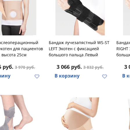
ослеоперационный
Бандаж лучезапястный WS-ST
Банда
Экотен для пациентов
LEFT Экотен с фиксацией
RIGHT 
, высота 25см
большого пальца Левый
больш
6 руб.
3 066 руб.
3 
3 970 руб.
3 832 руб.
зину
В корзину
В 