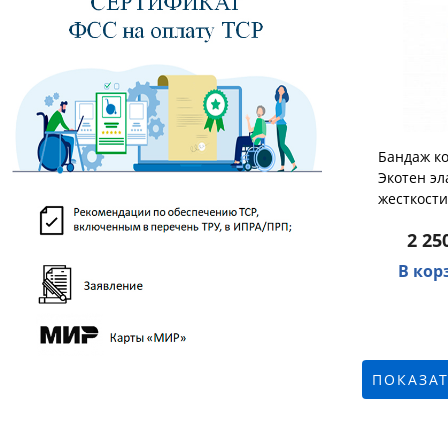
Бандаж к
Экотен э
жесткости
2 25
В кор
ПОКАЗАТ