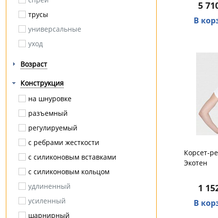
5 71
мозоли / натоптыши
трусы
В кор
на полную ногу
универсальные
на протез
уход
невралгия
Возраст
нестабильность
операция
Конструкция
опущение внутренних органов
на шнуровке
остеопороз
разъемный
остеохондроз
регулируемый
паралич
с ребрами жесткости
Корсет-ре
паховая грыжа
с силиконовым вставками
Экотен
перелом
с силиконовым кольцом
плоскостопие
удлиненный
1 15
плоскостопие поперечное
усиленный
В кор
плоскостопие продольное
шарнирный