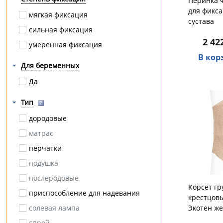
Перинка 
варус
для фикс
Ergoforce
мягкая фиксация
сустава
грыжа
Ergoforma
сильная фиксация
диабет
2 42
Орто.Ник
умеренная фиксация
ДЦП
В кор
Comforma
Для беременных
кесарева сечения
ERGODYNAMIC
Да
комбинированное плоскостопие
Orthoforma
компрессионный перелом
Тип
Fosta
косолапость
Эволайн
дородовые
кривошея
AACURAT
матрас
лимфедема
ТОРГ лайнс
перчатки
липосакция
Армед
подушка
маммопластика
Hilberd
послеродовые
мастэктомия
Корсет гр
приспособление для надевания
крестцов
межпозвоночная грыжа
солевая лампа
Экотен ж
миозит
спрей