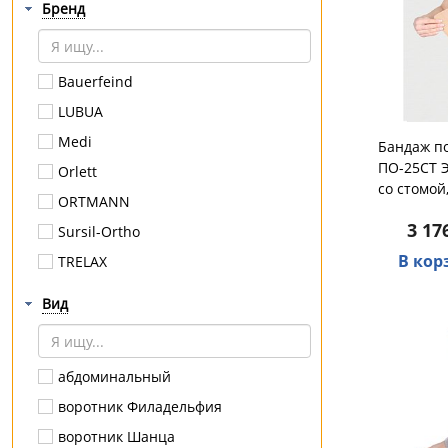
Бренд
Bauerfeind
LUBUA
Medi
Бандаж п
ПО-25СТ 
Orlett
со стомой
ORTMANN
3 17
Sursil-Ortho
В кор
TRELAX
VENOTEKS
Вид
GOODSLEEP
KINERAPY
абдоминальный
OPPO Medical
воротник Филадельфия
Orto
воротник Шанца
Экотен