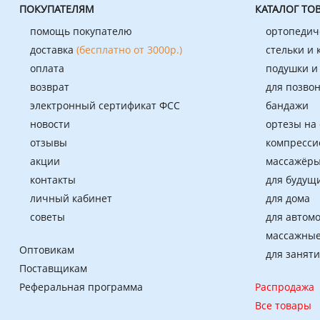
ПОКУПАТЕЛЯМ
КАТАЛОГ ТО
помощь покупателю
ортопедич
доставка
(бесплатно от 3000р.)
стельки и
оплата
подушки и
возврат
для позво
электронный сертификат ФСС
бандажи
новости
ортезы на
отзывы
компресси
акции
массажёры
контакты
для будущ
личный кабинет
для дома
советы
для автом
массажные
Оптовикам
для занят
Поставщикам
Реферальная программа
Распродажа
Все товары