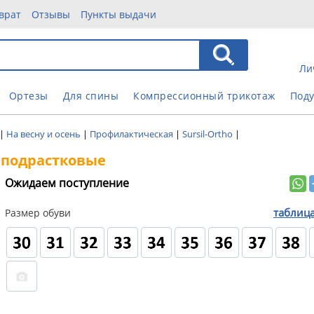
врат
Отзывы
Пункты выдачи
Ли
Ортезы
Для спины
Компрессионный трикотаж
Под
|
На весну и осень
|
Профилактическая
|
Sursil-Ortho
|
o подрастковые
Ожидаем поступление
таблиц
Размер обуви