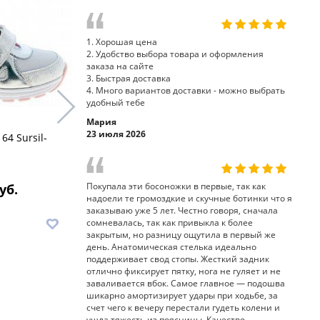
1. Хорошая цена
2. Удобство выбора товара и оформления
заказа на сайте
3. Быстрая доставка
4. Много вариантов доставки - можно выбрать
удобный тебе
Мария
23 июля 2026
64 Sursil-
ботинки 65-166-3 Sursil-
туфли 33-1
Ortho
Покупала эти босоножки в первые, так как
уб.
7 580 руб.
7
надоели те громоздкие и скучные ботинки что я
заказываю уже 5 лет. Честно говоря, сначала
В корзину
В корз
сомневалась, так как привыкла к более
закрытым, но разницу ощутила в первый же
день. Анатомическая стелька идеально
поддерживает свод стопы. Жесткий задник
отлично фиксирует пятку, нога не гуляет и не
заваливается вбок. Самое главное — подошва
шикарно амортизирует удары при ходьбе, за
счет чего к вечеру перестали гудеть колени и
ушла тяжесть из поясницы. Качество