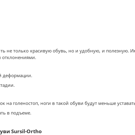
ть не только красивую обувь, но и удобную, и полезную. И
и отклонениями.
ой деформации.
стадии.
к на голеностоп, ноги в такой обуви будут меньше устават
ть в подъеме.
ви Sursil-Ortho