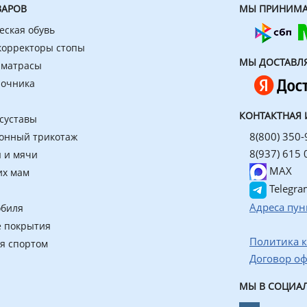
ВАРОВ
МЫ ПРИНИМА
еская обувь
 корректоры стопы
МЫ ДОСТАВЛ
 матрасы
ночника
КОНТАКТНАЯ
 суставы
8(800) 350-
онный трикотаж
8(937) 615 
 и мячи
MAX
их мам
Telegra
Адреса пун
обиля
 покрытия
Политика 
ия спортом
Договор о
МЫ В СОЦИАЛ