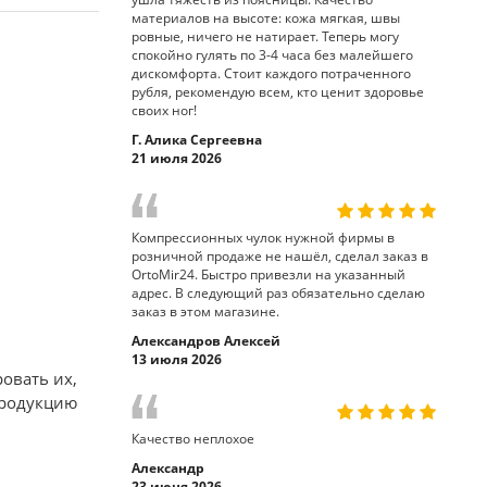
материалов на высоте: кожа мягкая, швы
ровные, ничего не натирает. Теперь могу
спокойно гулять по 3-4 часа без малейшего
дискомфорта. Стоит каждого потраченного
рубля, рекомендую всем, кто ценит здоровье
своих ног!
Г. Алика Сергеевна
21 июля 2026
Компрессионных чулок нужной фирмы в
розничной продаже не нашёл, сделал заказ в
OrtoMir24. Быстро привезли на указанный
адрес. В следующий раз обязательно сделаю
заказ в этом магазине.
Александров Алексей
13 июля 2026
овать их,
продукцию
Качество неплохое
Александр
23 июня 2026