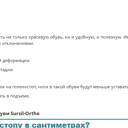
ть не только красивую обувь, но и удобную, и полезную. И
и отклонениями.
ой деформации.
стадии.
к на голеностоп, ноги в такой обуви будут меньше устават
ть в подъеме.
ви Sursil-Ortho