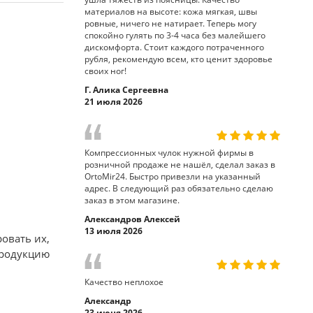
материалов на высоте: кожа мягкая, швы
ровные, ничего не натирает. Теперь могу
спокойно гулять по 3-4 часа без малейшего
дискомфорта. Стоит каждого потраченного
рубля, рекомендую всем, кто ценит здоровье
своих ног!
Г. Алика Сергеевна
21 июля 2026
Компрессионных чулок нужной фирмы в
розничной продаже не нашёл, сделал заказ в
OrtoMir24. Быстро привезли на указанный
адрес. В следующий раз обязательно сделаю
заказ в этом магазине.
Александров Алексей
13 июля 2026
овать их,
продукцию
Качество неплохое
Александр
23 июня 2026