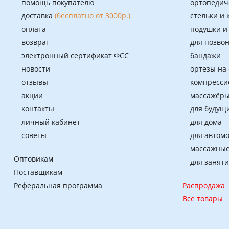
помощь покупателю
ортопедич
доставка
(бесплатно от 3000р.)
стельки и
оплата
подушки и
возврат
для позво
электронный сертификат ФСС
бандажи
новости
ортезы на
отзывы
компресси
акции
массажёры
контакты
для будущ
личный кабинет
для дома
советы
для автом
массажные
Оптовикам
для занят
Поставщикам
Реферальная программа
Распродажа
Все товары