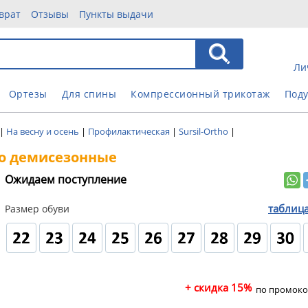
врат
Отзывы
Пункты выдачи
Ли
Ортезы
Для спины
Компрессионный трикотаж
Под
|
На весну и осень
|
Профилактическая
|
Sursil-Ortho
|
tho демисезонные
Ожидаем поступление
таблиц
Размер обуви
+ скидка 15%
по промоко