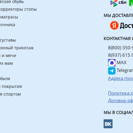
еская обувь
 корректоры стопы
МЫ ДОСТАВЛ
 матрасы
ночника
КОНТАКТНАЯ
 суставы
8(800) 350-
онный трикотаж
8(937) 615 
 и мячи
MAX
их мам
Telegra
Адреса пун
обиля
 покрытия
Политика 
ия спортом
Договор о
МЫ В СОЦИАЛ