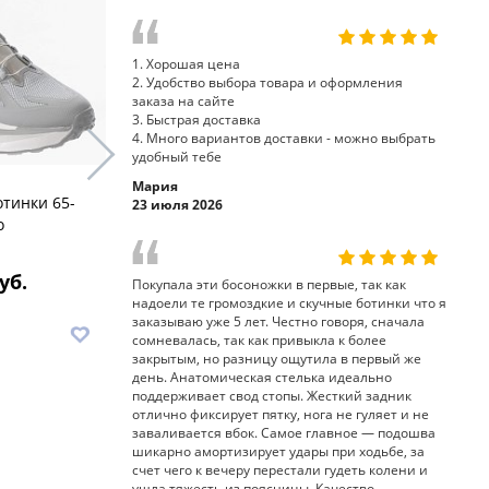
1. Хорошая цена
2. Удобство выбора товара и оформления
заказа на сайте
3. Быстрая доставка
4. Много вариантов доставки - можно выбрать
удобный тебе
Мария
отинки 65-
кроссовки ботинки OS-
ботинки к
23 июля 2026
o
253207 Sursil-Ortho
Sursil-Ort
уб.
10 440 руб.
8
Покупала эти босоножки в первые, так как
надоели те громоздкие и скучные ботинки что я
заказываю уже 5 лет. Честно говоря, сначала
В корзину
В корз
сомневалась, так как привыкла к более
закрытым, но разницу ощутила в первый же
день. Анатомическая стелька идеально
поддерживает свод стопы. Жесткий задник
отлично фиксирует пятку, нога не гуляет и не
заваливается вбок. Самое главное — подошва
шикарно амортизирует удары при ходьбе, за
счет чего к вечеру перестали гудеть колени и
ушла тяжесть из поясницы. Качество