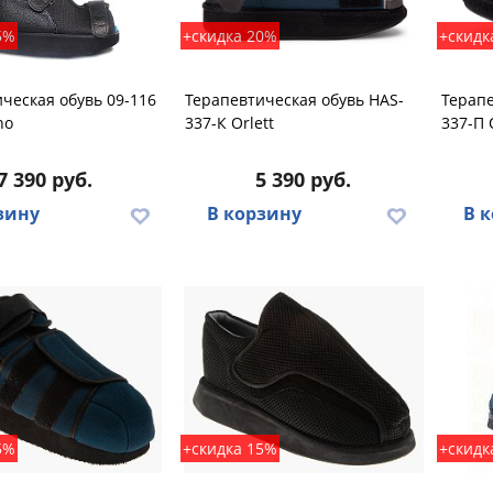
5%
+скидка 20%
+скидк
ческая обувь 09-116
Терапевтическая обувь HAS-
Терапе
ho
337-К Orlett
337-П 
7 390 руб.
5 390 руб.
зину
В корзину
В 
5%
+скидка 15%
+скидк