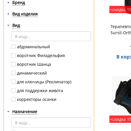
Бренд
+скидка 1
Вид изделия
Вид
Терапевти
Sursil-Ort
абдоминальный
воротник Филадельфия
В кор
воротник Шанца
динамический
для ключицы (Реклинатор)
для поддержки живота
корректоры осанки
крестцовый
Назначение
на брюшную стенку
+скидка 1
на грудную клетку