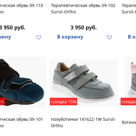
ческая обувь 09-110
Терапевтическая обувь 09-102
Терапе
ho
Sursil-Ortho
Sursil
3 950 руб.
3 950 руб.
зину
В корзину
В 
5%
+скидка 15%
+скидк
ческая обувь 09-101
полуботинки 141622-1W Sursil-
ботинк
ho
Ortho