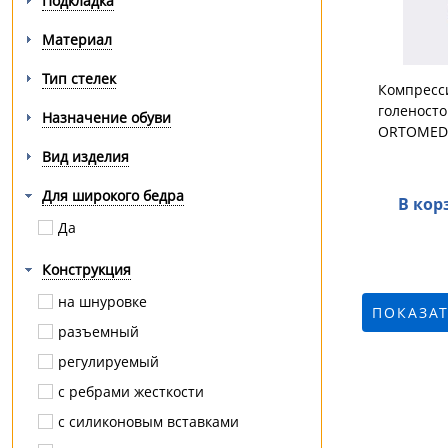
Подкладка
Материал
Тип стелек
Компресс
голеносто
Назначение обуви
ORTOMED
Вид изделия
Для широкого бедра
В кор
Да
Конструкция
на шнуровке
ПОКАЗАТ
разъемный
регулируемый
с ребрами жесткости
с силиконовым вставками