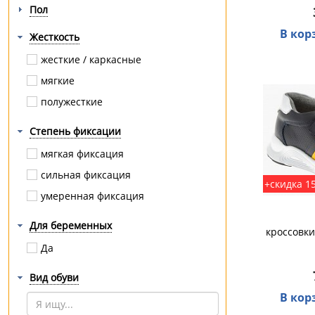
косолапость
Пол
кривошея
В кор
Жесткость
лимфедема
жесткие / каркасные
липосакция
мягкие
маммопластика
полужесткие
мастэктомия
Степень фиксации
межпозвоночная грыжа
миозит
мягкая фиксация
мозоли / натоптыши
сильная фиксация
+скидка 1
на полную ногу
умеренная фиксация
на протез
Для беременных
кроссовки
невралгия
Да
нестабильность
Вид обуви
операция
В кор
опущение внутренних органов