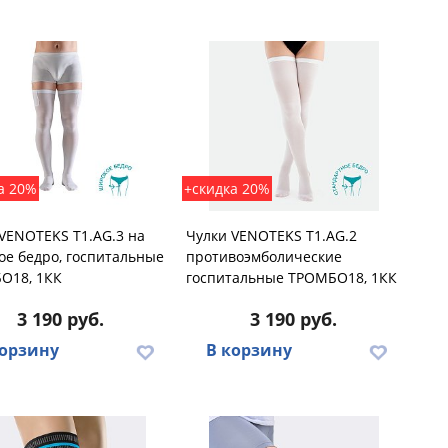
а 20%
+скидка 20%
VENOTEKS T1.AG.3 на
Чулки VENOTEKS T1.AG.2
е бедро, госпитальные
противоэмболические
О18, 1КК
госпитальные ТРОМБО18, 1КК
3 190 руб.
3 190 руб.
корзину
В корзину