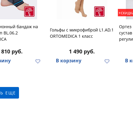
+скидк
ионный бандаж на
Ортез
Гольфы с микрофиброй L1.AD.1
п BL.06.2
сустав
ORTOMEDICA 1 класс
ICA
регул
810 руб.
1 490 руб.
зину
В корзину
В 
Ь ЕЩЕ