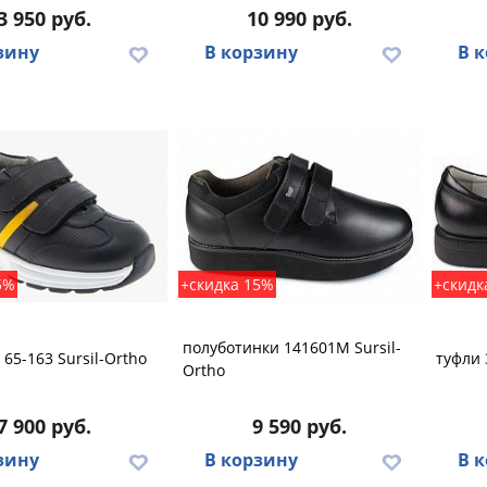
3 950 руб.
10 990 руб.
зину
В корзину
В 
5%
+скидка 15%
+скидк
полуботинки 141601M Sursil-
 65-163 Sursil-Ortho
туфли 
Ortho
7 900 руб.
9 590 руб.
зину
В корзину
В 