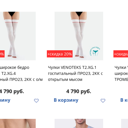
0%
+скидка 20%
+скидк
 широкое бедро
Чулки VENOTEKS T2.XG.1
Чулки 
 T2.XG.4
госпитальный ПРО23, 2КК с
широко
ный ПРО23, 2КК с о/м
открытым мысом
ТРОМБ
4 790 руб.
4 790 руб.
зину
В корзину
В 