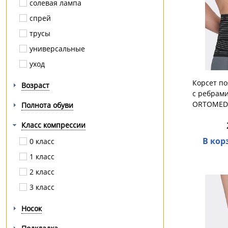
солевая лампа
сутулость
спрей
травмы
трусы
тромбоз
универсальные
усталость
уход
хронические заболевания вен
шпора
Корсет п
Возраст
с ребрами
ORTOMED
Полнота обуви
Класс компрессии
В кор
0 класс
1 класс
2 класс
3 класс
Носок