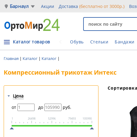
Барнаул
Акции
Доставка
(бесплатно от 3000р.)
Воз
Каталог товаров
Обувь
Стельки
Бандажи
Главная
|
Каталог
|
Каталог
|
Компрессионный трикотаж Интекс
Сортировк
Цена
от
до
руб.
1
26498
52996
79493
105990