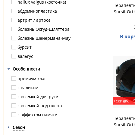
hallux valgus (косточка)
паховый
Терапевти
абдоминопластика
Sursil-Ort
повязка Дезо
артрит / артроз
пупочный
болезнь Осгуд-Шляттера
согревающий
В кор
болезнь Шейермана-Мау
стома
бурсит
стоподержатель
вальгус
тутор
варикоз
эластичный
Особенности
варус
премиум класс
грыжа
с валиком
диабет
с выемкой для руки
+скидка 1
ДЦП
с выемкой под плечо
кесарева сечения
с эффектом памяти
Терапевти
комбинированное плоскостопие
Sursil-Ort
Сезон
компрессионный перелом