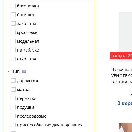
остеопороз
босоножки
остеохондроз
ботинки
паралич
закрытая
паховая грыжа
кроссовки
перелом
модельная
плоскостопие
на каблуке
+скидка 2
плоскостопие поперечное
открытая
плоскостопие продольное
полуботинки
Чулки на
Тип
полая стопа
VENOTEKS
полусапожки
дородовые
госпиталь
протрузия
сабо
матрас
радикулит
сапоги
перчатки
разрыв / растяжение
В кор
тапочки
подушка
роды
туфли
послеродовые
сколиоз
приспособление для надевания
смещения позвонков