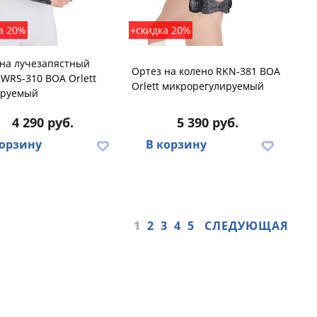
а 20%
+скидка 20%
 на лучезапястный
Ортез на колено RKN-381 BOA
 WRS-310 BOA Orlett
Orlett микрорегулируемый
ируемый
4 290 руб.
5 390 руб.
корзину
В корзину
1
2
3
4
5
СЛЕДУЮЩАЯ