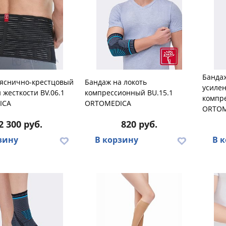
Банда
ояснично-крестцовый
Бандаж на локоть
усилен
 жесткости BV.06.1
компрессионный BU.15.1
компре
ICA
ORTOMEDICA
ORTOM
2 300 руб.
820 руб.
зину
В корзину
В 