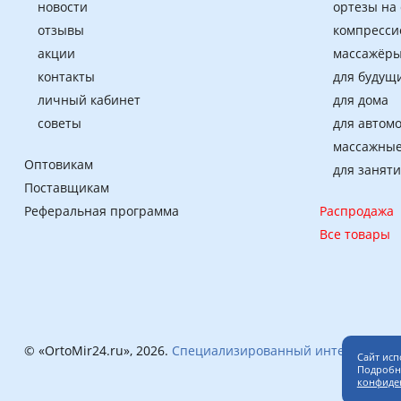
новости
ортезы на
отзывы
компресси
акции
массажёры
контакты
для будущ
личный кабинет
для дома
советы
для автом
массажные
Оптовикам
для занят
Поставщикам
Реферальная программа
Распродажа
Все товары
© «OrtoMir24.ru», 2026.
Специализированный интернет-маг
Сайт исп
Подробне
конфиде