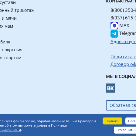
КОНТАКТНАЯ
 суставы
8(800) 350-
онный трикотаж
8(937) 615 
 и мячи
MAX
их мам
Telegra
Адреса пун
обиля
 покрытия
Политика 
ия спортом
Договор о
МЫ В СОЦИАЛ
Обратная св
азин ортопедических товаров
Принять
Наст
ользует файлы cookie, обрабатываемые вашим браузером.
е об этом вы можете узнать в
Политика
нциальности
.
Отклонить